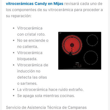
vitrocerámicas Candy en Mijas
revisará cada uno de
los componentes de su vitrocerámica para proceder a
su reparación:
Vitrocerámica
con cristal roto.
No se enciende o
no calienta.
Vitrocerámica
bloqueada.
Vitrocerámica de
inducción no
detecta las ollas
o sartenes.
La vitrocerámica hace ruido extraño.
Se apaga sola mientras cocinas.
Servicio de Asistencia Técnica de Campanas