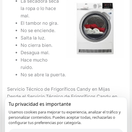
La secadora seca
la ropa o lo hace
mal.
El tambor no gira.
No se enciende.
Salta la luz.
No cierra bien.
Desagua mal.
Hace mucho
ruido.
No se abre la puerta.
Servicio Técnico de Frigoríficos Candy en Mijas
Desde el Servicio Técnico de Frigoríficos Candy en
Tu privacidad es importante
Mijas informamos que no tiene que preocuparse si
tiene algún inconveniente con su nevera Candy, el
Usamos cookies para mejorar tu experiencia, analizar el tráfico y
personalizar contenidos. Puedes aceptar todas, rechazarlas o
torno de la nevera no marcha, le falta gas al torno, no
configurar tus preferencias por categoría.
enfría apropiadamente, etc. cualquier problema lo