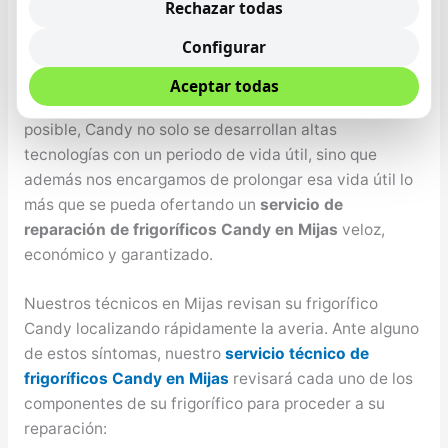
resolvemos. Nuestro bienestar y el de nuestro seres
Rechazar todas
queridos depende principalmente de la alimentación
Configurar
que se tenga, por lo tanto es de máxima importancia
que se cuente con un frigorífico que conserve los
Aceptar todas
comestibles de la mejor manera y el mayor tiempo
posible, Candy no solo se desarrollan altas
tecnologías con un periodo de vida útil, sino que
además nos encargamos de prolongar esa vida útil lo
más que se pueda ofertando un
servicio de
reparación de frigoríficos Candy en Mijas
veloz,
económico y garantizado.
Nuestros técnicos en Mijas revisan su frigorífico
Candy localizando rápidamente la averia. Ante alguno
de estos síntomas, nuestro
servicio técnico de
frigoríficos Candy en Mijas
revisará cada uno de los
componentes de su frigorífico para proceder a su
reparación: